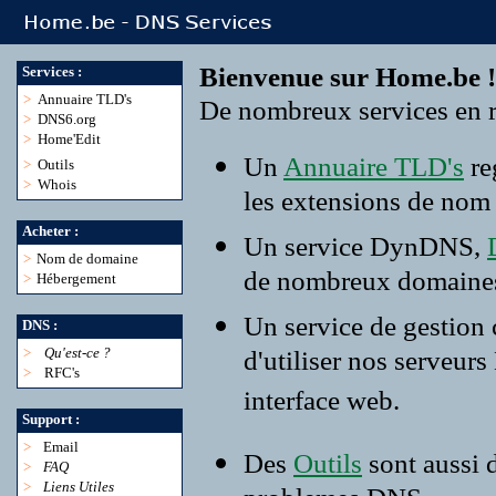
Bienvenue sur Home.be !
Services :
>
Annuaire TLD's
De nombreux services en r
>
DNS6.org
>
Home'Edit
Un
Annuaire TLD's
re
>
Outils
>
Whois
les extensions de nom
Acheter :
Un service DynDNS,
>
Nom de domaine
de nombreux domaine
>
Hébergement
Un service de gestion
DNS :
>
Qu'est-ce ?
d'utiliser nos serveur
>
RFC's
interface web.
Support :
>
Email
Des
Outils
sont aussi 
>
FAQ
>
Liens Utiles