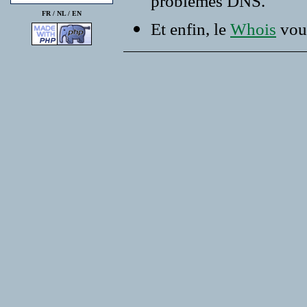
problemes DNS.
FR /
NL
/
EN
Et enfin, le
Whois
vous