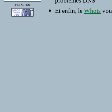
problemes DNS.
FR /
NL
/
EN
Et enfin, le
Whois
vous