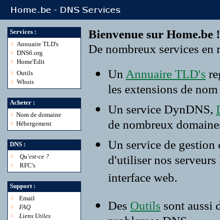
Bienvenue sur Home.be !
Services :
>
Annuaire TLD's
De nombreux services en r
>
DNS6.org
>
Home'Edit
Un
Annuaire TLD's
re
>
Outils
>
Whois
les extensions de nom
Acheter :
Un service DynDNS,
>
Nom de domaine
de nombreux domaine
>
Hébergement
Un service de gestion
DNS :
>
Qu'est-ce ?
d'utiliser nos serveur
>
RFC's
interface web.
Support :
>
Email
Des
Outils
sont aussi 
>
FAQ
>
Liens Utiles