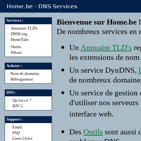
Bienvenue sur Home.be !
Services :
>
Annuaire TLD's
De nombreux services en r
>
DNS6.org
>
Home'Edit
Un
Annuaire TLD's
re
>
Outils
>
Whois
les extensions de nom
Acheter :
Un service DynDNS,
>
Nom de domaine
de nombreux domaine
>
Hébergement
Un service de gestion
DNS :
>
Qu'est-ce ?
d'utiliser nos serveur
>
RFC's
interface web.
Support :
>
Email
Des
Outils
sont aussi 
>
FAQ
>
Liens Utiles