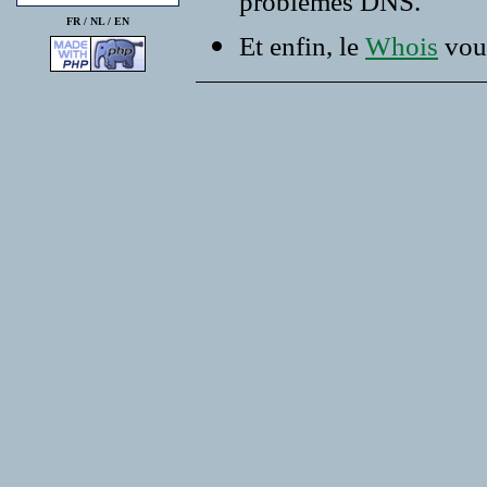
problemes DNS.
FR /
NL
/
EN
Et enfin, le
Whois
vous