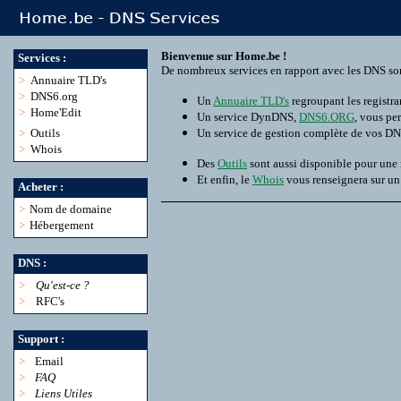
Bienvenue sur Home.be !
Services :
De nombreux services en rapport avec les DNS son
>
Annuaire TLD's
>
DNS6.org
Un
Annuaire TLD's
regroupant les registra
>
Home'Edit
Un service DynDNS,
DNS6.ORG
, vous pe
>
Outils
Un service de gestion complète de vos D
>
Whois
Des
Outils
sont aussi disponible pour une
Et enfin, le
Whois
vous renseignera sur u
Acheter :
>
Nom de domaine
>
Hébergement
DNS :
>
Qu'est-ce ?
>
RFC's
Support :
>
Email
>
FAQ
>
Liens Utiles