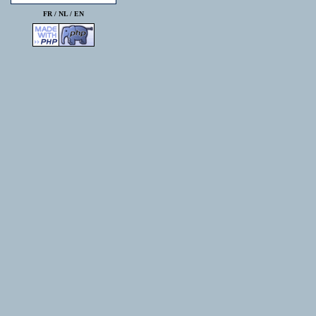
FR /
NL
/
EN