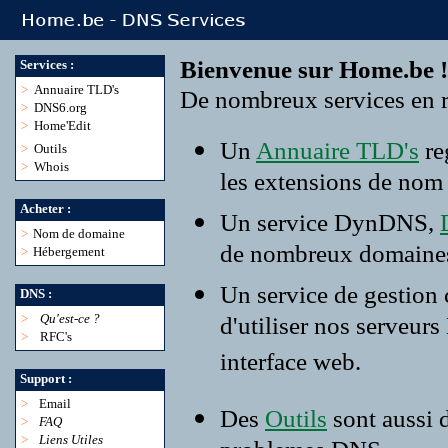
Bienvenue sur Home.be !
Services :
>
Annuaire TLD's
De nombreux services en r
>
DNS6.org
>
Home'Edit
Un
Annuaire TLD's
re
>
Outils
>
Whois
les extensions de nom
Acheter :
Un service DynDNS,
>
Nom de domaine
de nombreux domaine
>
Hébergement
Un service de gestion
DNS :
>
Qu'est-ce ?
d'utiliser nos serveur
>
RFC's
interface web.
Support :
>
Email
Des
Outils
sont aussi 
>
FAQ
>
Liens Utiles