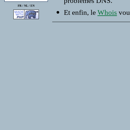
problemes DNS.
FR /
NL
/
EN
Et enfin, le
Whois
vous