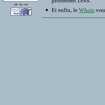
problemes DNS.
FR /
NL
/
EN
Et enfin, le
Whois
vous