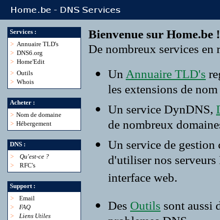
Bienvenue sur Home.be !
Services :
>
Annuaire TLD's
De nombreux services en r
>
DNS6.org
>
Home'Edit
Un
Annuaire TLD's
re
>
Outils
>
Whois
les extensions de nom
Acheter :
Un service DynDNS,
>
Nom de domaine
de nombreux domaine
>
Hébergement
Un service de gestion
DNS :
>
Qu'est-ce ?
d'utiliser nos serveur
>
RFC's
interface web.
Support :
>
Email
Des
Outils
sont aussi 
>
FAQ
>
Liens Utiles