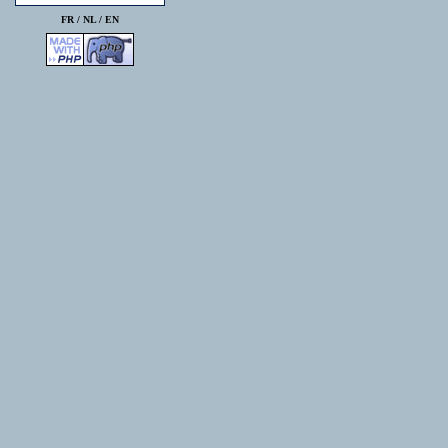
FR /
NL
/
EN