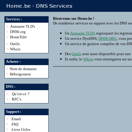
Bienvenue sur Home.be !
Services :
De nombreux services en rapport avec les DNS son
>
Annuaire TLD's
>
DNS6.org
Un
Annuaire TLD's
regroupant les registra
>
Home'Edit
Un service DynDNS,
DNS6.ORG
, vous pe
>
Outils
Un service de gestion complète de vos D
>
Whois
Des
Outils
sont aussi disponible pour une
Et enfin, le
Whois
vous renseignera sur u
Acheter :
>
Nom de domaine
>
Hébergement
DNS :
>
Qu'est-ce ?
>
RFC's
Support :
>
Email
>
FAQ
>
Liens Utiles