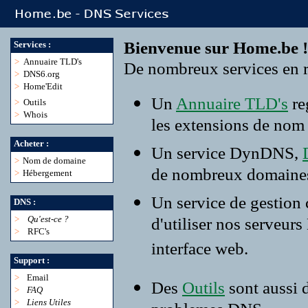
Bienvenue sur Home.be !
Services :
>
Annuaire TLD's
De nombreux services en r
>
DNS6.org
>
Home'Edit
Un
Annuaire TLD's
re
>
Outils
>
Whois
les extensions de nom
Acheter :
Un service DynDNS,
>
Nom de domaine
de nombreux domaine
>
Hébergement
Un service de gestion
DNS :
>
Qu'est-ce ?
d'utiliser nos serveur
>
RFC's
interface web.
Support :
>
Email
Des
Outils
sont aussi 
>
FAQ
>
Liens Utiles