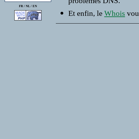
problemes DNS.
FR /
NL
/
EN
Et enfin, le
Whois
vous