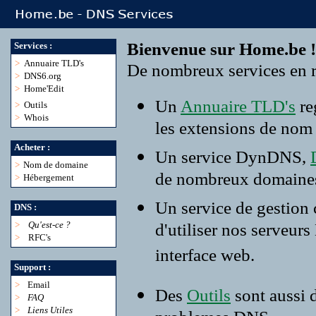
Bienvenue sur Home.be !
Services :
>
Annuaire TLD's
De nombreux services en r
>
DNS6.org
>
Home'Edit
Un
Annuaire TLD's
re
>
Outils
>
Whois
les extensions de nom
Acheter :
Un service DynDNS,
>
Nom de domaine
de nombreux domaine
>
Hébergement
Un service de gestion
DNS :
>
Qu'est-ce ?
d'utiliser nos serveur
>
RFC's
interface web.
Support :
>
Email
Des
Outils
sont aussi 
>
FAQ
>
Liens Utiles