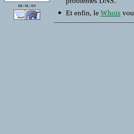
problemes DNS.
FR /
NL
/
EN
Et enfin, le
Whois
vous