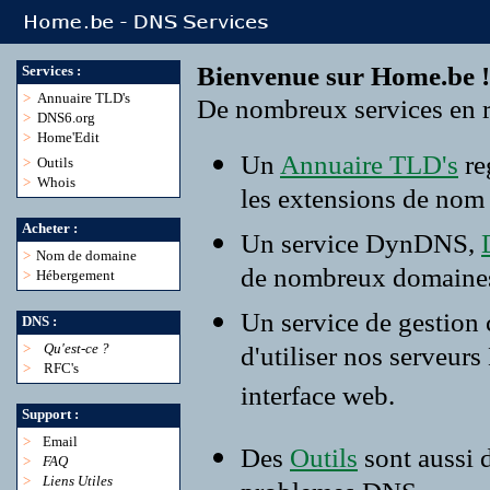
Bienvenue sur Home.be !
Services :
>
Annuaire TLD's
De nombreux services en r
>
DNS6.org
>
Home'Edit
Un
Annuaire TLD's
re
>
Outils
>
Whois
les extensions de nom
Acheter :
Un service DynDNS,
>
Nom de domaine
de nombreux domaine
>
Hébergement
Un service de gestion
DNS :
>
Qu'est-ce ?
d'utiliser nos serveur
>
RFC's
interface web.
Support :
>
Email
Des
Outils
sont aussi 
>
FAQ
>
Liens Utiles