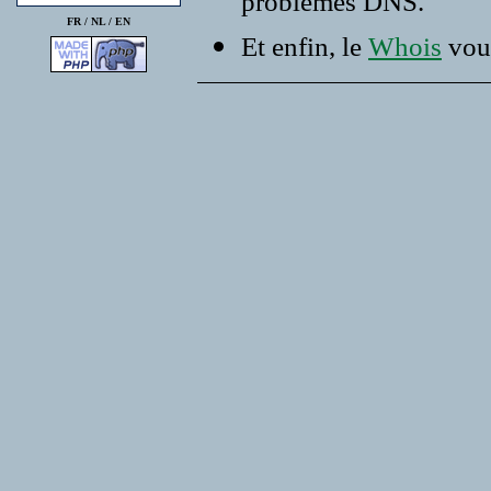
problemes DNS.
FR /
NL
/
EN
Et enfin, le
Whois
vous