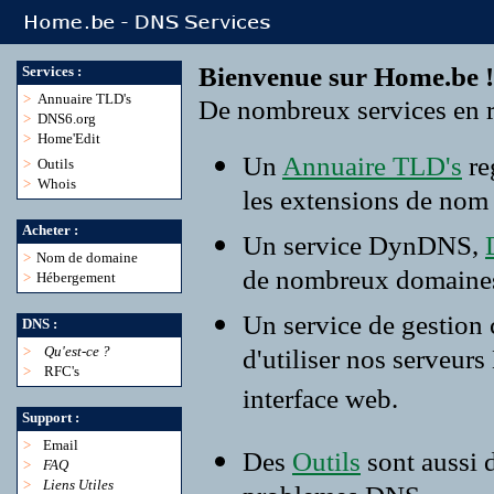
Bienvenue sur Home.be !
Services :
>
Annuaire TLD's
De nombreux services en r
>
DNS6.org
>
Home'Edit
Un
Annuaire TLD's
re
>
Outils
>
Whois
les extensions de nom
Acheter :
Un service DynDNS,
>
Nom de domaine
de nombreux domaine
>
Hébergement
Un service de gestion
DNS :
>
Qu'est-ce ?
d'utiliser nos serveur
>
RFC's
interface web.
Support :
>
Email
Des
Outils
sont aussi 
>
FAQ
>
Liens Utiles