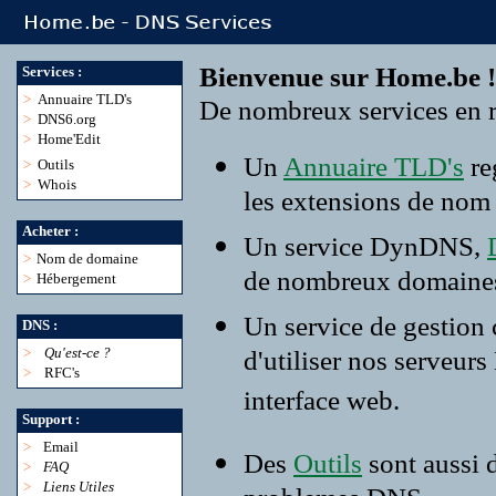
Bienvenue sur Home.be !
Services :
>
Annuaire TLD's
De nombreux services en r
>
DNS6.org
>
Home'Edit
Un
Annuaire TLD's
re
>
Outils
>
Whois
les extensions de nom
Acheter :
Un service DynDNS,
>
Nom de domaine
de nombreux domaine
>
Hébergement
Un service de gestion
DNS :
>
Qu'est-ce ?
d'utiliser nos serveur
>
RFC's
interface web.
Support :
>
Email
Des
Outils
sont aussi 
>
FAQ
>
Liens Utiles