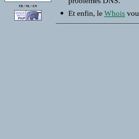
problemes DNS.
FR /
NL
/
EN
Et enfin, le
Whois
vous