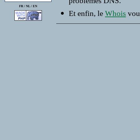
problemes DNS.
FR /
NL
/
EN
Et enfin, le
Whois
vous