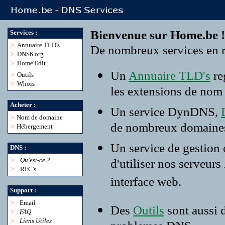
Bienvenue sur Home.be !
Services :
>
Annuaire TLD's
De nombreux services en r
>
DNS6.org
>
Home'Edit
Un
Annuaire TLD's
re
>
Outils
>
Whois
les extensions de nom
Acheter :
Un service DynDNS,
>
Nom de domaine
de nombreux domaine
>
Hébergement
Un service de gestion
DNS :
>
Qu'est-ce ?
d'utiliser nos serveur
>
RFC's
interface web.
Support :
>
Email
Des
Outils
sont aussi 
>
FAQ
>
Liens Utiles