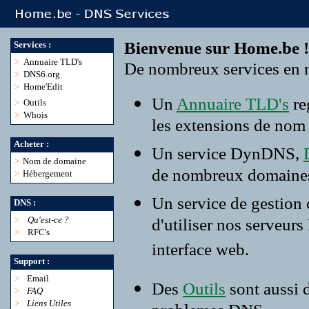
Bienvenue sur Home.be !
Services :
>
Annuaire TLD's
De nombreux services en r
>
DNS6.org
>
Home'Edit
Un
Annuaire TLD's
re
>
Outils
>
Whois
les extensions de nom
Acheter :
Un service DynDNS,
>
Nom de domaine
de nombreux domaine
>
Hébergement
Un service de gestion
DNS :
>
Qu'est-ce ?
d'utiliser nos serveur
>
RFC's
interface web.
Support :
>
Email
Des
Outils
sont aussi 
>
FAQ
>
Liens Utiles