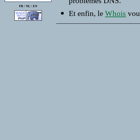
problemes DNS.
FR /
NL
/
EN
Et enfin, le
Whois
vous