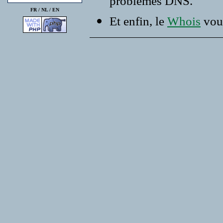
problemes DNS.
FR /
NL
/
EN
Et enfin, le
Whois
vous