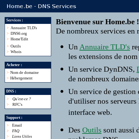
Bienvenue sur Home.be !
Services :
>
Annuaire TLD's
De nombreux services en r
>
DNS6.org
>
Home'Edit
Un
Annuaire TLD's
re
>
Outils
>
Whois
les extensions de nom
Acheter :
Un service DynDNS,
>
Nom de domaine
de nombreux domaine
>
Hébergement
Un service de gestion
DNS :
>
Qu'est-ce ?
d'utiliser nos serveur
>
RFC's
interface web.
Support :
>
Email
Des
Outils
sont aussi 
>
FAQ
>
Liens Utiles