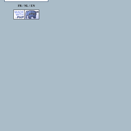
FR /
NL
/
EN