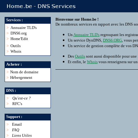
Bienvenue sur Home.be !
Services :
De nombreux services en rapport avec les DNS son
>
Annuaire TLD's
>
DNS6.org
Un
Annuaire TLD's
regroupant les registra
>
Home'Edit
Un service DynDNS,
DNS6.ORG
, vous pe
>
Outils
Un service de gestion complète de vos D
>
Whois
Des
Outils
sont aussi disponible pour une
Et enfin, le
Whois
vous renseignera sur u
Acheter :
>
Nom de domaine
>
Hébergement
DNS :
>
Qu'est-ce ?
>
RFC's
Support :
>
Email
>
FAQ
>
Liens Utiles