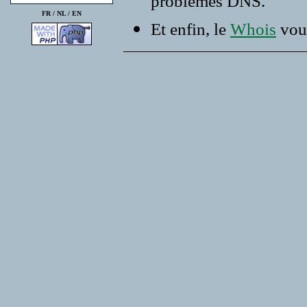
problemes DNS.
FR /
NL
/
EN
Et enfin, le
Whois
vous