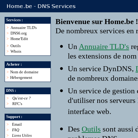
Bienvenue sur Home.be !
Services :
>
Annuaire TLD's
De nombreux services en r
>
DNS6.org
>
Home'Edit
Un
Annuaire TLD's
re
>
Outils
>
Whois
les extensions de nom
Acheter :
Un service DynDNS,
>
Nom de domaine
de nombreux domaine
>
Hébergement
Un service de gestion
DNS :
>
Qu'est-ce ?
d'utiliser nos serveur
>
RFC's
interface web.
Support :
>
Email
Des
Outils
sont aussi 
>
FAQ
>
Liens Utiles