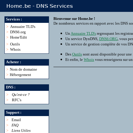
Bienvenue sur Home.be !
Services :
De nombreux services en rapport avec les DNS son
>
Annuaire TLD's
>
DNS6.org
Un
Annuaire TLD's
regroupant les registra
>
Home'Edit
Un service DynDNS,
DNS6.ORG
, vous pe
>
Outils
Un service de gestion complète de vos D
>
Whois
Des
Outils
sont aussi disponible pour une
Et enfin, le
Whois
vous renseignera sur u
Acheter :
>
Nom de domaine
>
Hébergement
DNS :
>
Qu'est-ce ?
>
RFC's
Support :
>
Email
>
FAQ
>
Liens Utiles