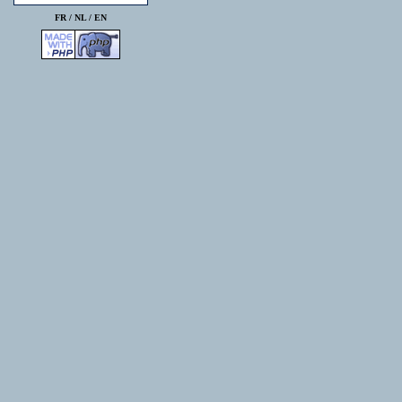
FR /
NL
/
EN