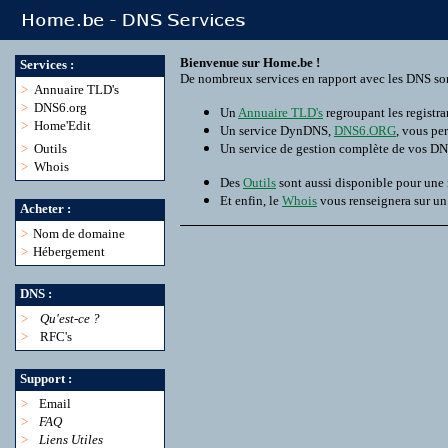
Bienvenue sur Home.be !
Services :
De nombreux services en rapport avec les DNS son
>
Annuaire TLD's
>
DNS6.org
Un
Annuaire TLD's
regroupant les registra
>
Home'Edit
Un service DynDNS,
DNS6.ORG
, vous pe
>
Outils
Un service de gestion complète de vos D
>
Whois
Des
Outils
sont aussi disponible pour une
Et enfin, le
Whois
vous renseignera sur u
Acheter :
>
Nom de domaine
>
Hébergement
DNS :
>
Qu'est-ce ?
>
RFC's
Support :
>
Email
>
FAQ
>
Liens Utiles