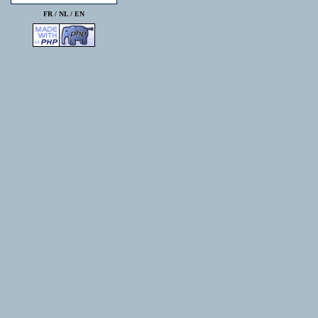
FR /
NL
/
EN