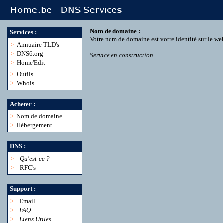
Nom de domaine :
Services :
Votre nom de domaine est votre identité sur le we
>
Annuaire TLD's
>
DNS6.org
Service en construction.
>
Home'Edit
>
Outils
>
Whois
Acheter :
>
Nom de domaine
>
Hébergement
DNS :
>
Qu'est-ce ?
>
RFC's
Support :
>
Email
>
FAQ
>
Liens Utiles