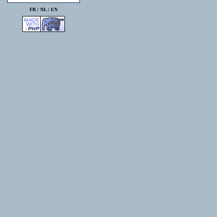
FR /
NL
/
EN