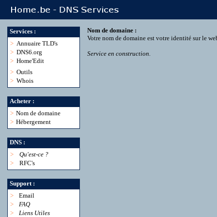
Nom de domaine :
Services :
Votre nom de domaine est votre identité sur le we
>
Annuaire TLD's
>
DNS6.org
Service en construction.
>
Home'Edit
>
Outils
>
Whois
Acheter :
>
Nom de domaine
>
Hébergement
DNS :
>
Qu'est-ce ?
>
RFC's
Support :
>
Email
>
FAQ
>
Liens Utiles