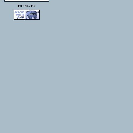
FR /
NL
/
EN