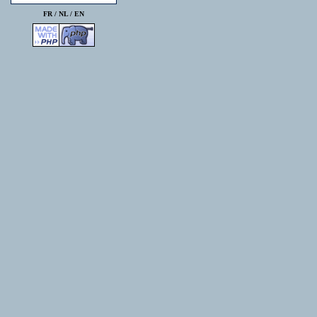
FR /
NL
/
EN