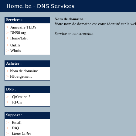
Nom de domaine :
Services :
Votre nom de domaine est votre identité sur le we
>
Annuaire TLD's
>
DNS6.org
Service en construction.
>
Home'Edit
>
Outils
>
Whois
Acheter :
>
Nom de domaine
>
Hébergement
DNS :
>
Qu'est-ce ?
>
RFC's
Support :
>
Email
>
FAQ
>
Liens Utiles