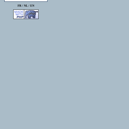
FR /
NL
/
EN