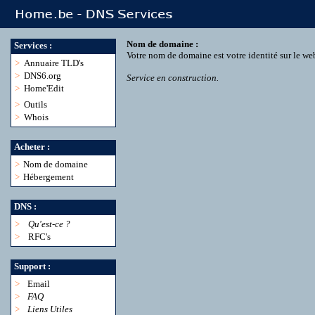
Nom de domaine :
Services :
Votre nom de domaine est votre identité sur le we
>
Annuaire TLD's
>
DNS6.org
Service en construction.
>
Home'Edit
>
Outils
>
Whois
Acheter :
>
Nom de domaine
>
Hébergement
DNS :
>
Qu'est-ce ?
>
RFC's
Support :
>
Email
>
FAQ
>
Liens Utiles