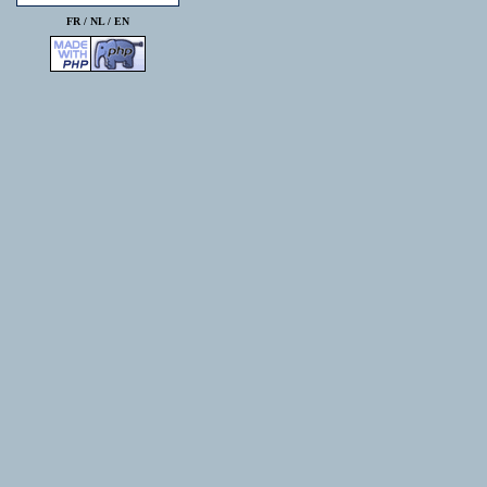
FR /
NL
/
EN