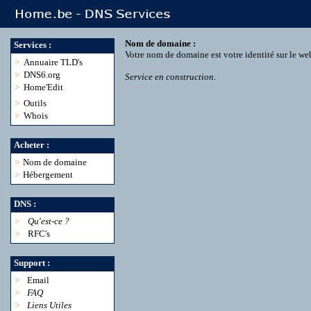
Nom de domaine :
Services :
Votre nom de domaine est votre identité sur le we
>
Annuaire TLD's
>
DNS6.org
Service en construction.
>
Home'Edit
>
Outils
>
Whois
Acheter :
>
Nom de domaine
>
Hébergement
DNS :
>
Qu'est-ce ?
>
RFC's
Support :
>
Email
>
FAQ
>
Liens Utiles