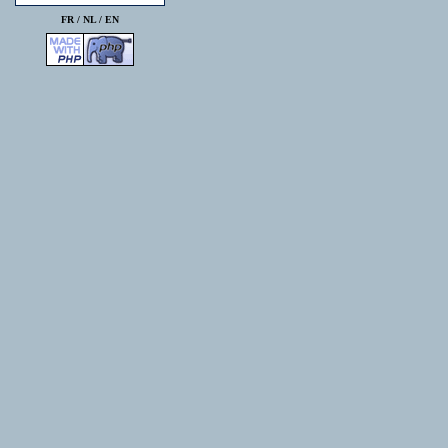
FR /
NL
/
EN