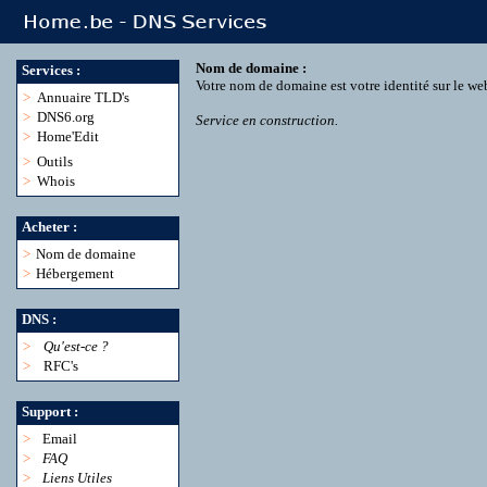
Nom de domaine :
Services :
Votre nom de domaine est votre identité sur le we
>
Annuaire TLD's
>
DNS6.org
Service en construction.
>
Home'Edit
>
Outils
>
Whois
Acheter :
>
Nom de domaine
>
Hébergement
DNS :
>
Qu'est-ce ?
>
RFC's
Support :
>
Email
>
FAQ
>
Liens Utiles