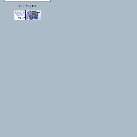
FR /
NL
/
EN