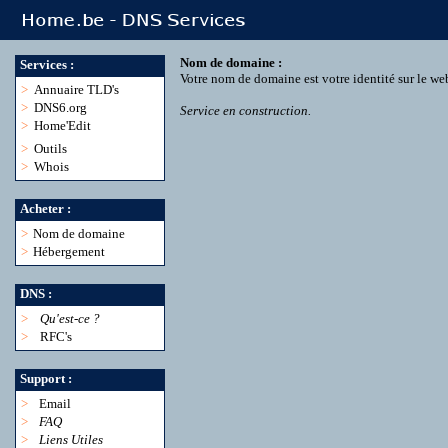
Nom de domaine :
Services :
Votre nom de domaine est votre identité sur le we
>
Annuaire TLD's
>
DNS6.org
Service en construction.
>
Home'Edit
>
Outils
>
Whois
Acheter :
>
Nom de domaine
>
Hébergement
DNS :
>
Qu'est-ce ?
>
RFC's
Support :
>
Email
>
FAQ
>
Liens Utiles