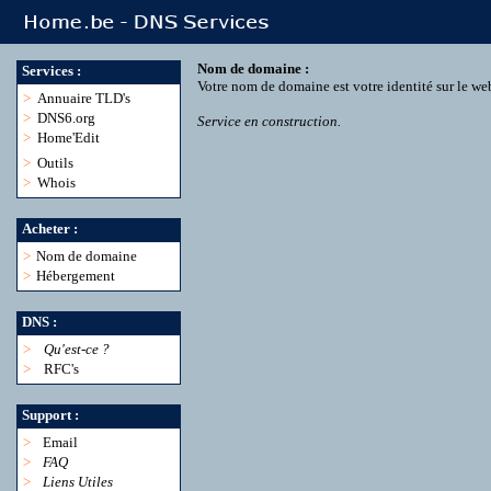
Nom de domaine :
Services :
Votre nom de domaine est votre identité sur le we
>
Annuaire TLD's
>
DNS6.org
Service en construction.
>
Home'Edit
>
Outils
>
Whois
Acheter :
>
Nom de domaine
>
Hébergement
DNS :
>
Qu'est-ce ?
>
RFC's
Support :
>
Email
>
FAQ
>
Liens Utiles