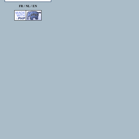
FR /
NL
/
EN