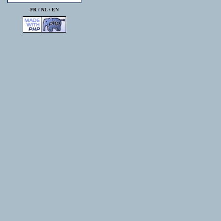
FR /
NL
/
EN