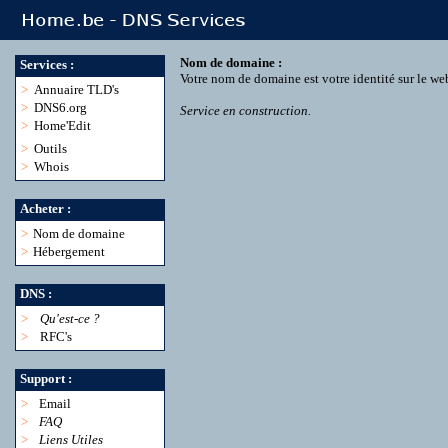
Nom de domaine :
Services :
Votre nom de domaine est votre identité sur le we
>
Annuaire TLD's
>
DNS6.org
Service en construction.
>
Home'Edit
>
Outils
>
Whois
Acheter :
>
Nom de domaine
>
Hébergement
DNS :
>
Qu'est-ce ?
>
RFC's
Support :
>
Email
>
FAQ
>
Liens Utiles