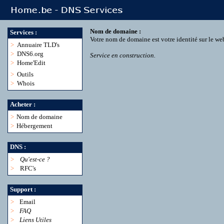
Nom de domaine :
Services :
Votre nom de domaine est votre identité sur le we
>
Annuaire TLD's
>
DNS6.org
Service en construction.
>
Home'Edit
>
Outils
>
Whois
Acheter :
>
Nom de domaine
>
Hébergement
DNS :
>
Qu'est-ce ?
>
RFC's
Support :
>
Email
>
FAQ
>
Liens Utiles