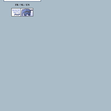
FR /
NL
/
EN