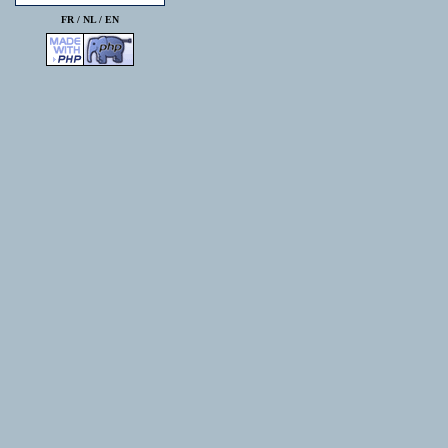
FR /
NL
/
EN