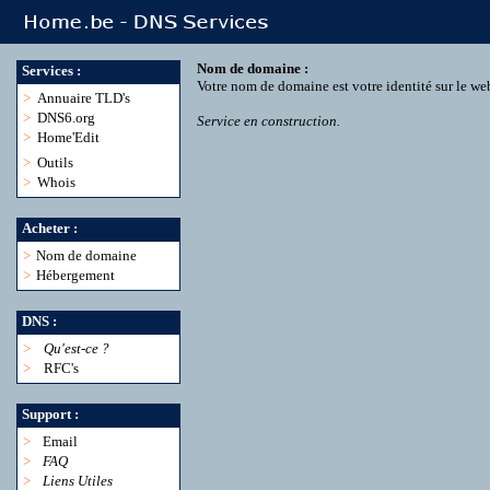
Nom de domaine :
Services :
Votre nom de domaine est votre identité sur le we
>
Annuaire TLD's
>
DNS6.org
Service en construction.
>
Home'Edit
>
Outils
>
Whois
Acheter :
>
Nom de domaine
>
Hébergement
DNS :
>
Qu'est-ce ?
>
RFC's
Support :
>
Email
>
FAQ
>
Liens Utiles