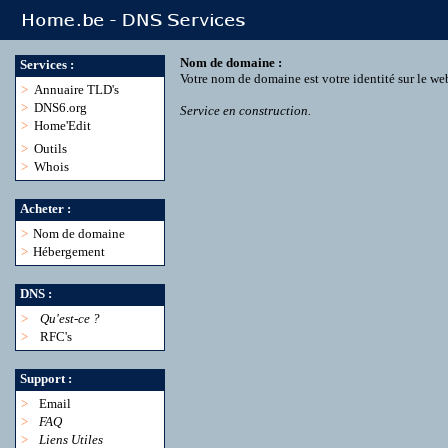
Nom de domaine :
Services :
Votre nom de domaine est votre identité sur le we
>
Annuaire TLD's
>
DNS6.org
Service en construction.
>
Home'Edit
>
Outils
>
Whois
Acheter :
>
Nom de domaine
>
Hébergement
DNS :
>
Qu'est-ce ?
>
RFC's
Support :
>
Email
>
FAQ
>
Liens Utiles