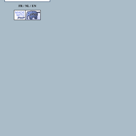
FR /
NL
/
EN