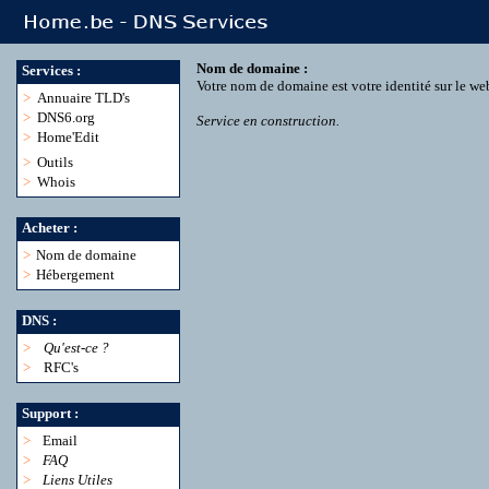
Nom de domaine :
Services :
Votre nom de domaine est votre identité sur le we
>
Annuaire TLD's
>
DNS6.org
Service en construction.
>
Home'Edit
>
Outils
>
Whois
Acheter :
>
Nom de domaine
>
Hébergement
DNS :
>
Qu'est-ce ?
>
RFC's
Support :
>
Email
>
FAQ
>
Liens Utiles