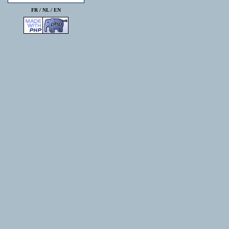
FR /
NL
/
EN