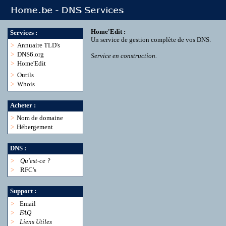
Home'Edit :
Services :
Un service de gestion complète de vos DNS.
>
Annuaire TLD's
>
DNS6.org
Service en construction.
>
Home'Edit
>
Outils
>
Whois
Acheter :
>
Nom de domaine
>
Hébergement
DNS :
>
Qu'est-ce ?
>
RFC's
Support :
>
Email
>
FAQ
>
Liens Utiles