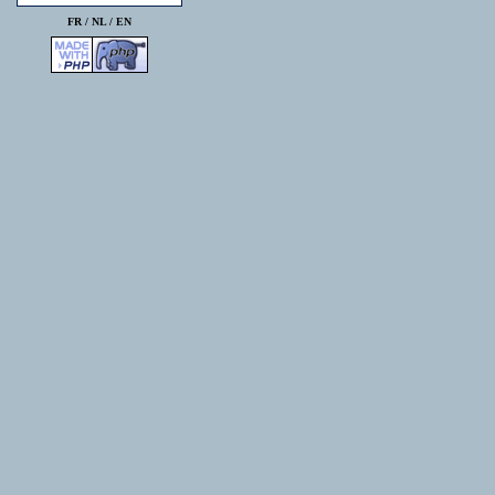
FR /
NL
/
EN