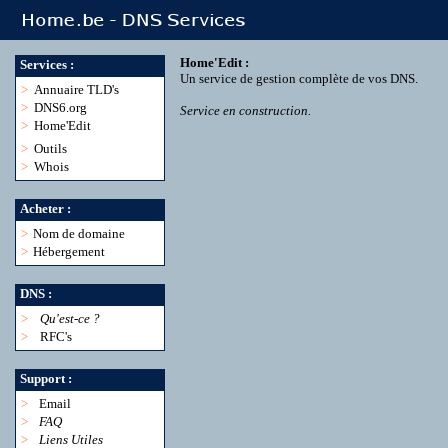
Home'Edit :
Services :
Un service de gestion complète de vos DNS.
>
Annuaire TLD's
>
DNS6.org
Service en construction.
>
Home'Edit
>
Outils
>
Whois
Acheter :
>
Nom de domaine
>
Hébergement
DNS :
>
Qu'est-ce ?
>
RFC's
Support :
>
Email
>
FAQ
>
Liens Utiles