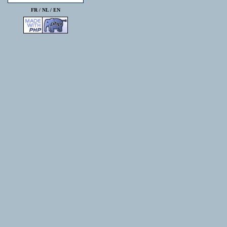
FR /
NL
/
EN