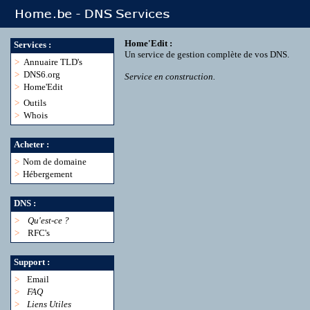
Home'Edit :
Services :
Un service de gestion complète de vos DNS.
>
Annuaire TLD's
>
DNS6.org
Service en construction.
>
Home'Edit
>
Outils
>
Whois
Acheter :
>
Nom de domaine
>
Hébergement
DNS :
>
Qu'est-ce ?
>
RFC's
Support :
>
Email
>
FAQ
>
Liens Utiles