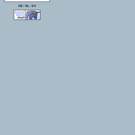
FR /
NL
/
EN