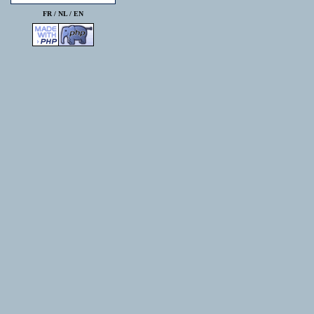
FR /
NL
/
EN