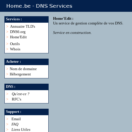
Home'Edit :
Services :
Un service de gestion complète de vos DNS.
>
Annuaire TLD's
>
DNS6.org
Service en construction.
>
Home'Edit
>
Outils
>
Whois
Acheter :
>
Nom de domaine
>
Hébergement
DNS :
>
Qu'est-ce ?
>
RFC's
Support :
>
Email
>
FAQ
>
Liens Utiles