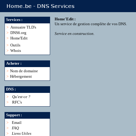
Home'Edit :
Services :
Un service de gestion complète de vos DNS.
>
Annuaire TLD's
>
DNS6.org
Service en construction.
>
Home'Edit
>
Outils
>
Whois
Acheter :
>
Nom de domaine
>
Hébergement
DNS :
>
Qu'est-ce ?
>
RFC's
Support :
>
Email
>
FAQ
>
Liens Utiles