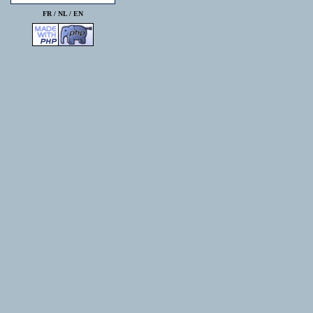
FR /
NL
/
EN