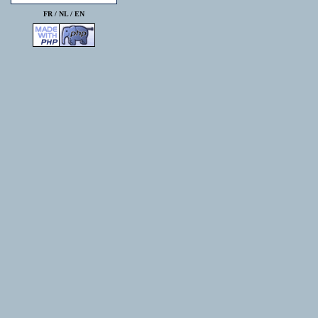
FR /
NL
/
EN