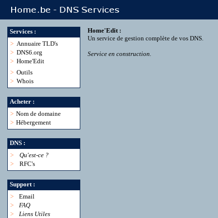
Home'Edit :
Services :
Un service de gestion complète de vos DNS.
>
Annuaire TLD's
>
DNS6.org
Service en construction.
>
Home'Edit
>
Outils
>
Whois
Acheter :
>
Nom de domaine
>
Hébergement
DNS :
>
Qu'est-ce ?
>
RFC's
Support :
>
Email
>
FAQ
>
Liens Utiles