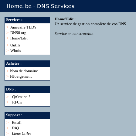
Home'Edit :
Services :
Un service de gestion complète de vos DNS.
>
Annuaire TLD's
>
DNS6.org
Service en construction.
>
Home'Edit
>
Outils
>
Whois
Acheter :
>
Nom de domaine
>
Hébergement
DNS :
>
Qu'est-ce ?
>
RFC's
Support :
>
Email
>
FAQ
>
Liens Utiles