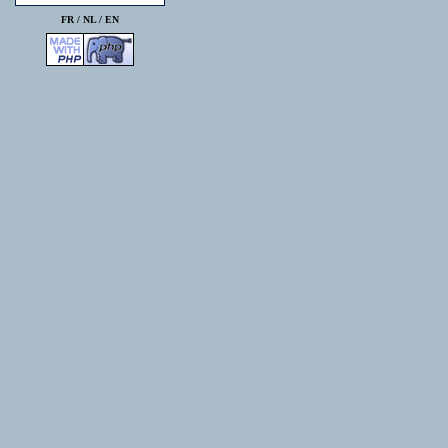
FR /
NL
/
EN