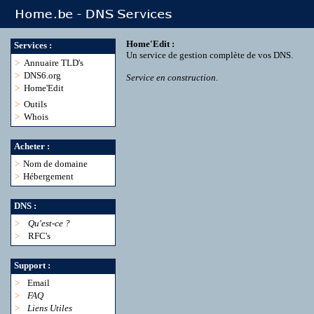
Home'Edit :
Services :
Un service de gestion complète de vos DNS.
>
Annuaire TLD's
>
DNS6.org
Service en construction.
>
Home'Edit
>
Outils
>
Whois
Acheter :
>
Nom de domaine
>
Hébergement
DNS :
>
Qu'est-ce ?
>
RFC's
Support :
>
Email
>
FAQ
>
Liens Utiles