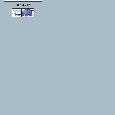
FR /
NL
/
EN