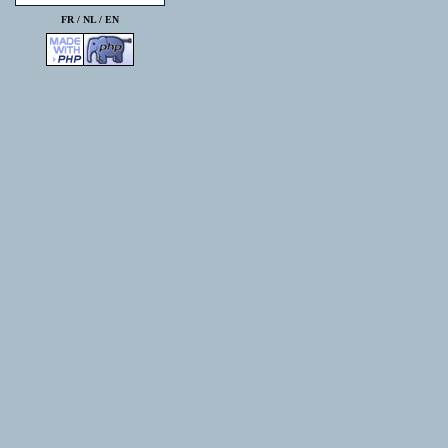
FR /
NL
/
EN