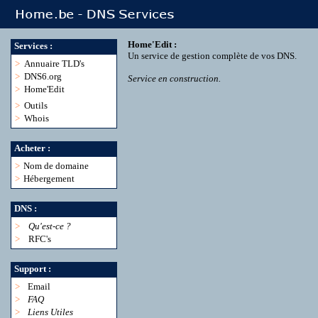
Home'Edit :
Services :
Un service de gestion complète de vos DNS.
>
Annuaire TLD's
>
DNS6.org
Service en construction.
>
Home'Edit
>
Outils
>
Whois
Acheter :
>
Nom de domaine
>
Hébergement
DNS :
>
Qu'est-ce ?
>
RFC's
Support :
>
Email
>
FAQ
>
Liens Utiles