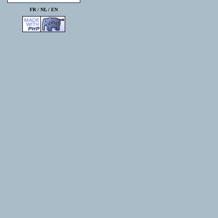
FR /
NL
/
EN