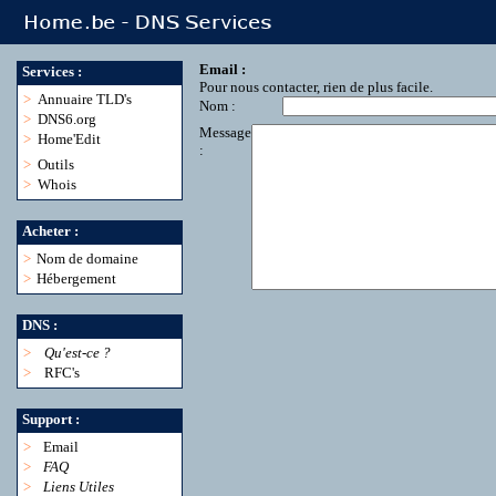
Email :
Services :
Pour nous contacter, rien de plus facile.
>
Annuaire TLD's
Nom :
>
DNS6.org
Message
>
Home'Edit
:
>
Outils
>
Whois
Acheter :
>
Nom de domaine
>
Hébergement
DNS :
>
Qu'est-ce ?
>
RFC's
Support :
>
Email
>
FAQ
>
Liens Utiles