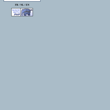
FR /
NL
/
EN