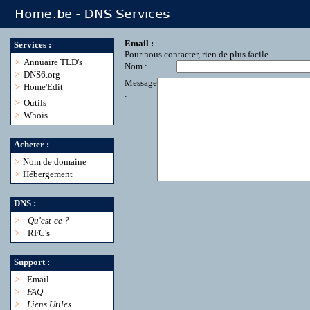
Email :
Services :
Pour nous contacter, rien de plus facile.
>
Annuaire TLD's
Nom :
>
DNS6.org
Message
>
Home'Edit
:
>
Outils
>
Whois
Acheter :
>
Nom de domaine
>
Hébergement
DNS :
>
Qu'est-ce ?
>
RFC's
Support :
>
Email
>
FAQ
>
Liens Utiles