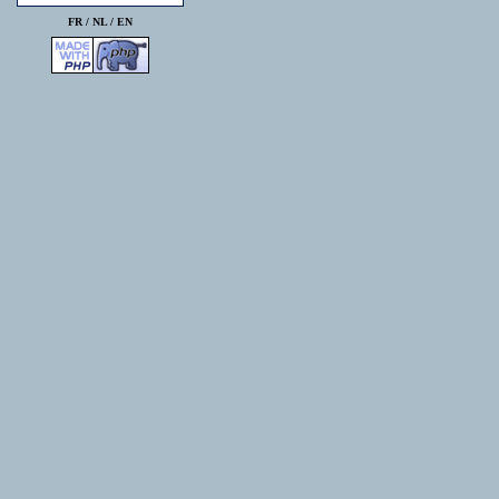
FR /
NL
/
EN