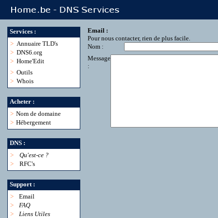
Email :
Services :
Pour nous contacter, rien de plus facile.
>
Annuaire TLD's
Nom :
>
DNS6.org
Message
>
Home'Edit
:
>
Outils
>
Whois
Acheter :
>
Nom de domaine
>
Hébergement
DNS :
>
Qu'est-ce ?
>
RFC's
Support :
>
Email
>
FAQ
>
Liens Utiles