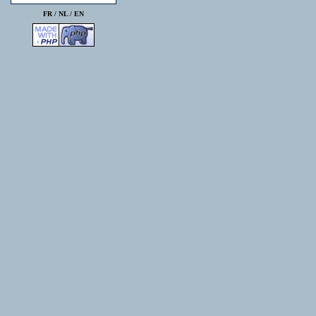
FR /
NL
/
EN