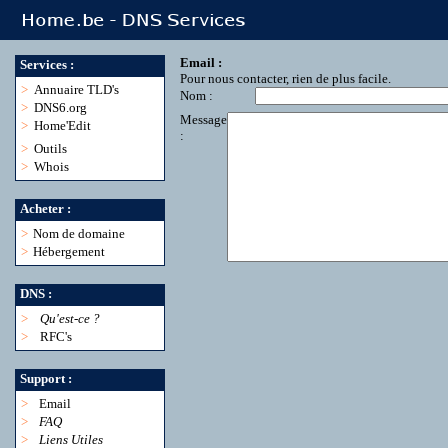
Email :
Services :
Pour nous contacter, rien de plus facile.
>
Annuaire TLD's
Nom :
>
DNS6.org
Message
>
Home'Edit
:
>
Outils
>
Whois
Acheter :
>
Nom de domaine
>
Hébergement
DNS :
>
Qu'est-ce ?
>
RFC's
Support :
>
Email
>
FAQ
>
Liens Utiles