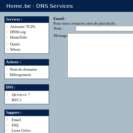
Email :
Services :
Pour nous contacter, rien de plus facile.
>
Annuaire TLD's
Nom :
>
DNS6.org
Message
>
Home'Edit
:
>
Outils
>
Whois
Acheter :
>
Nom de domaine
>
Hébergement
DNS :
>
Qu'est-ce ?
>
RFC's
Support :
>
Email
>
FAQ
>
Liens Utiles