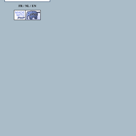
FR /
NL
/
EN