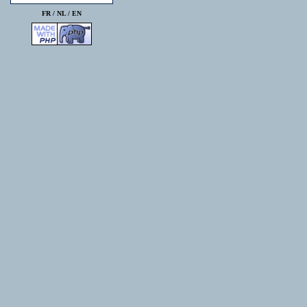
FR /
NL
/
EN