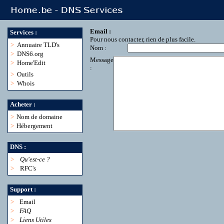
Email :
Services :
Pour nous contacter, rien de plus facile.
>
Annuaire TLD's
Nom :
>
DNS6.org
Message
>
Home'Edit
:
>
Outils
>
Whois
Acheter :
>
Nom de domaine
>
Hébergement
DNS :
>
Qu'est-ce ?
>
RFC's
Support :
>
Email
>
FAQ
>
Liens Utiles