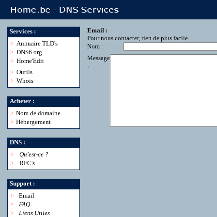
Email :
Services :
Pour nous contacter, rien de plus facile.
>
Annuaire TLD's
Nom :
>
DNS6.org
Message
>
Home'Edit
:
>
Outils
>
Whois
Acheter :
>
Nom de domaine
>
Hébergement
DNS :
>
Qu'est-ce ?
>
RFC's
Support :
>
Email
>
FAQ
>
Liens Utiles