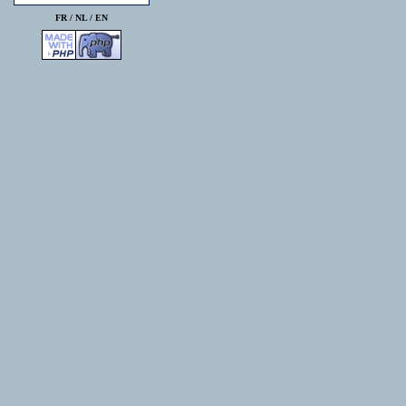
FR /
NL
/
EN