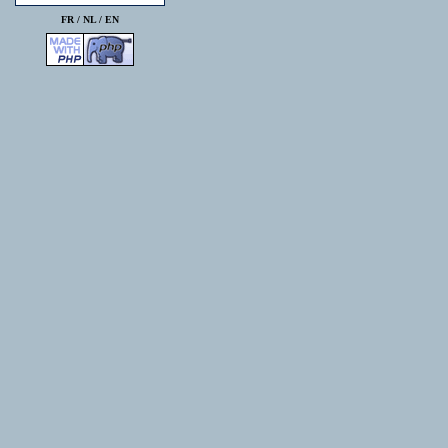
FR /
NL
/
EN