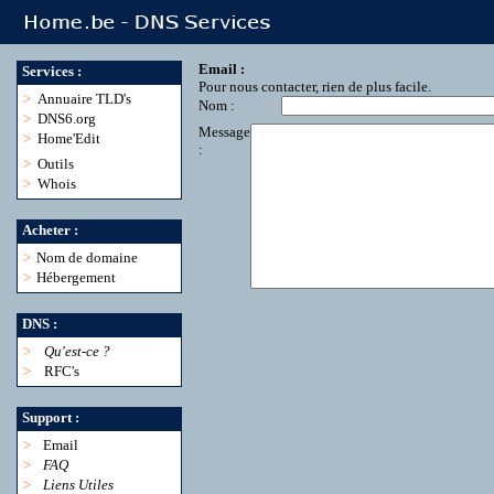
Email :
Services :
Pour nous contacter, rien de plus facile.
>
Annuaire TLD's
Nom :
>
DNS6.org
Message
>
Home'Edit
:
>
Outils
>
Whois
Acheter :
>
Nom de domaine
>
Hébergement
DNS :
>
Qu'est-ce ?
>
RFC's
Support :
>
Email
>
FAQ
>
Liens Utiles