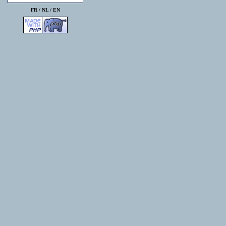
FR /
NL
/
EN