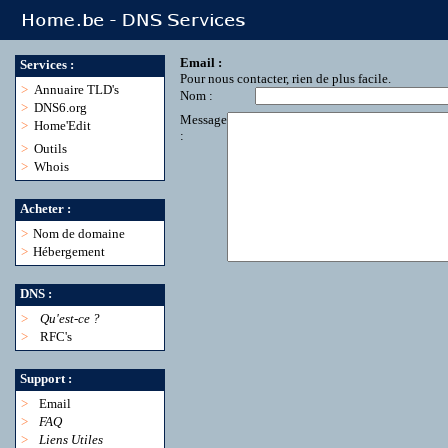
Email :
Services :
Pour nous contacter, rien de plus facile.
>
Annuaire TLD's
Nom :
>
DNS6.org
Message
>
Home'Edit
:
>
Outils
>
Whois
Acheter :
>
Nom de domaine
>
Hébergement
DNS :
>
Qu'est-ce ?
>
RFC's
Support :
>
Email
>
FAQ
>
Liens Utiles